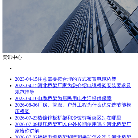
资讯中心
2023-04-15
注意需要按合理的方式布置电缆桥架
2023-04-15
河北桥架厂家为您介绍电缆桥架安装要求及
规范指导
2023-04-10
电缆桥架为居民用电生活提供保障
2026-08-06
厂房、管廊、户外工程为什么优先选节能模
压桥架
2026-07-23
热镀锌板桥架和冷镀锌桥架区别在哪里
2026-07-09
模压桥架可以户外长期使用吗？河北桥架厂
家给你讲解
2026-07-02
镀锌电缆桥架和喷塑桥架怎么选？河北桥架